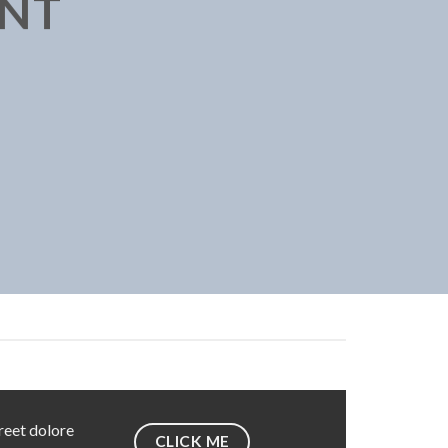
ENT
reet dolore
CLICK ME