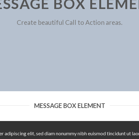
SSAGE BOX ELEM
Create beautiful Call to Action areas.
MESSAGE BOX ELEMENT
r adipiscing elit, sed diam nonummy nibh euismod tincidunt ut lao