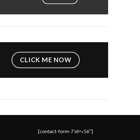
CLICK ME NOW
[contact-form-7 id=»56″]