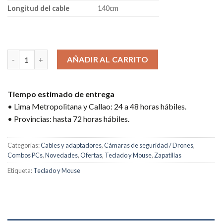
Longitud del cable
140cm
2 disponibles
TECLADO Y MOUSE KLIPX KCK-251S WIRED USB cantidad
AÑADIR AL CARRITO
Tiempo estimado de entrega
• Lima Metropolitana y Callao: 24 a 48 horas hábiles.
• Provincias: hasta 72 horas hábiles.
Categorías:
Cables y adaptadores
,
Cámaras de seguridad / Drones
,
Combos PCs
,
Novedades
,
Ofertas
,
Teclado y Mouse
,
Zapatillas
Etiqueta:
Teclado y Mouse