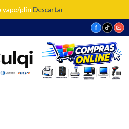
o yape/plin
Descartar