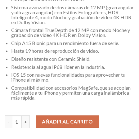
Sistema avanzado de dos cámaras de 12 MP (gran angular
y ultra gran angular) con Estilos Fotográficos, HDR
Inteligente 4, modo Noche y grabación de video 4K HDR
en Dolby Vision.
Cámara frontal TrueDepth de 12 MP con modo Noche y
grabación de video 4K HDR en Dolby Vision.
Chip A15 Bionic para un rendimiento fuera de serie.
Hasta 19 horas de reproducción de video.
Diseño resistente con Ceramic Shield.
Resistencia al agua IP68, líder en la industria.
IOS 15 con nuevas funcionalidades para aprovechar tu
iPhone al máximo.
Compatibilidad con accesorios MagSafe, que se acoplan
fácilmente a tu iPhone y permiten una carga inalámbrica
más rápida.
3 disponibles
CELULAR IPHONE 13 / 5G / MEMORIA RAM 4GB / MEMORIA INTE
AÑADIR AL CARRITO