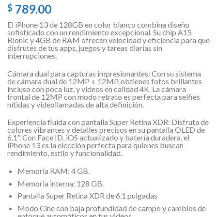
789.00
$
El iPhone 13 de 128GB en color blanco combina diseño
sofisticado con un rendimiento excepcional. Su chip A15
Bionic y 4GB de RAM ofrecen velocidad y eficiencia para que
disfrutes de tus apps, juegos y tareas diarias sin
interrupciones.
Cámara dual para capturas impresionantes: Con su sistema
de cámara dual de 12MP + 12MP, obtienes fotos brillantes
incluso con poca luz, y videos en calidad 4K. La cámara
frontal de 12MP con modo retrato es perfecta para selfies
nítidas y videollamadas de alta definición.
Experiencia fluida con pantalla Super Retina XDR: Disfruta de
colores vibrantes y detalles precisos en su pantalla OLED de
6.1”. Con Face ID, iOS actualizado y batería duradera, el
iPhone 13 es la elección perfecta para quienes buscan
rendimiento, estilo y funcionalidad.
Memoria RAM: 4 GB.
Memoria interna: 128 GB.
Pantalla Super Retina XDR de 6.1 pulgadas
Modo Cine con baja profundidad de campo y cambios de
enfoque automáticos en tus videos.