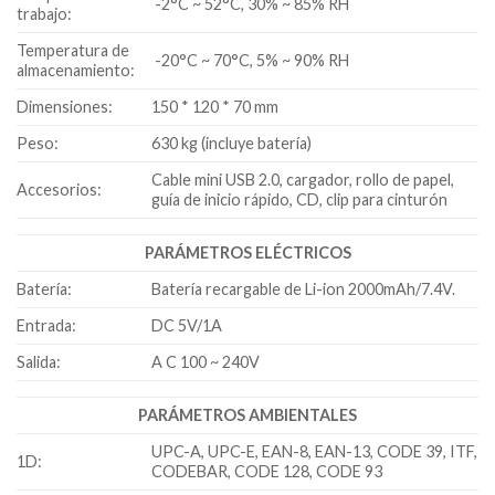
-2°C ~ 52°C, 30% ~ 85% RH
trabajo:
Temperatura de
-20°C ~ 70°C, 5% ~ 90% RH
almacenamiento:
Dimensiones:
150 * 120 * 70 mm
Peso:
630 kg (incluye batería)
Cable mini USB 2.0, cargador, rollo de papel,
Accesorios:
guía de inicio rápido, CD, clip para cinturón
PARÁMETROS ELÉCTRICOS
Batería:
Batería recargable de Li-ion 2000mAh/7.4V.
Entrada:
DC 5V/1A
Salida:
A C 100 ~ 240V
PARÁMETROS AMBIENTALES
UPC-A, UPC-E, EAN-8, EAN-13, CODE 39, ITF,
1D:
CODEBAR, CODE 128, CODE 93