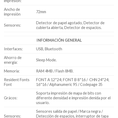
impresión:
Ancho de
72mm
impresión
Detector de papel agotado, Detector de
Sensores:
cubierta abierta, Detector de espacios.
I
NFORMACIÓN GENERAL
Interfaces:
USB, Bluetooth
Ahorro de
Sleep Mode.
energía:
Memoria:
RAM 4MB / Flash 8MB.
Resident Fonts
FONT A 12*24; FONT B 8*16 / CHN 24*24;
Font
16*16 / Alphanumeric 95 / Codepage 35
Soporta impresión de mapa de bits con
Grácos:
diferente densidad e impresión denida por el
usuario.
Sensores salida de papel / Marca negra /
Sensores:
Detección de espacios, interruptor de tapa