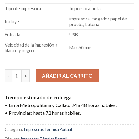
Tipo de impresora
Impresora tinta
impresora, cargador papel de
Incluye
prueba, bateria
Entrada
USB
Velocidad de la impresión a
Max 60mms
blanco y negro
5 disponibles
IMPRESORA DE ETIQUETAS TÉRMICA PORTÁTIL CBX HM-T3 T300
AÑADIR AL CARRITO
Tiempo estimado de entrega
• Lima Metropolitana y Callao: 24 a 48 horas hábiles.
• Provincias: hasta 72 horas hábiles.
Categoría:
Impresoras Térmica Portátil