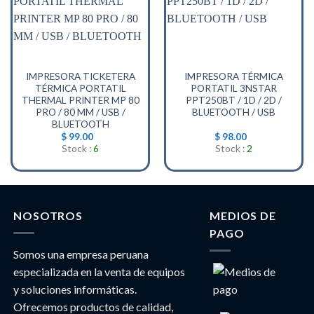
IMPRESORA TICKETERA
IMPRESORA TÉRMICA
TÉRMICA PORTATIL
PORTATIL 3NSTAR
THERMAL PRINTER MP 80
PPT250BT / 1D / 2D /
PRO / 80 MM / USB /
BLUETOOTH / USB
BLUETOOTH
$
99.00
$
98.00
Stock :
6
Stock :
2
NOSOTROS
MEDIOS DE
PAGO
Somos una empresa peruana
especializada en la venta de equipos
y soluciones informáticas.
Ofrecemos productos de calidad,