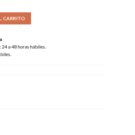
FIRE KBS-250BK (12W) IPX LECTOR SD / BLUETOOTH cantidad
L CARRITO
a
 24 a 48 horas hábiles.
biles.