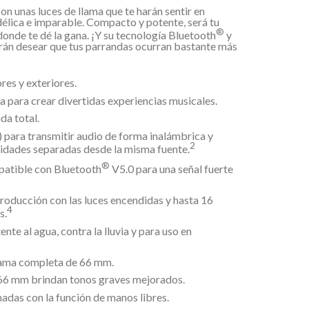
on unas luces de llama que te harán sentir en
élica e imparable. Compacto y potente, será tu
®
onde te dé la gana. ¡Y su tecnología Bluetooth
y
arán desear que tus parrandas ocurran bastante más
ores y exteriores.
 para crear divertidas experiencias musicales.
da total.
 para transmitir audio de forma inalámbrica y
2
idades separadas desde la misma fuente.
®
patible con Bluetooth
V5.0 para una señal fuerte
roducción con las luces encendidas y hasta 16
4
s.
nte al agua, contra la lluvia y para uso en
gama completa de 66 mm.
66 mm brindan tonos graves mejorados.
madas con la función de manos libres.