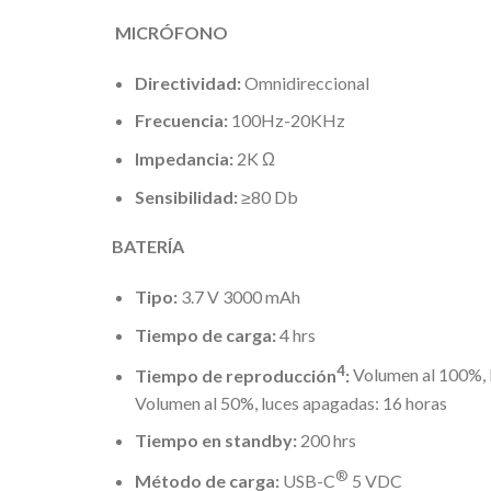
MICRÓFONO
Directividad:
Omnidireccional
Frecuencia:
100Hz-20KHz
Impedancia:
2K Ω
Sensibilidad:
≥80 Db
BATERÍA
Tipo:
3.7 V 3000 mAh
Tiempo de carga:
4 hrs
4
Tiempo de reproducción
:
Volumen al 100%, l
Volumen al 50%, luces apagadas: 16 horas
Tiempo en standby:
200 hrs
®
Método de carga:
USB-C
5 VDC