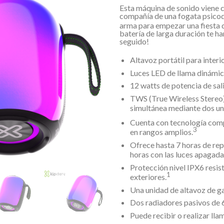
Esta máquina de sonido viene c
compañía de una fogata psicod
arma para empezar una fiesta d
batería de larga duración te h
seguido!
Altavoz portátil para interi
Luces LED de llama dinámica
12 watts de potencia de sali
TWS (True Wireless Stereo)
simultánea mediante dos un
Cuenta con tecnología com
3
en rangos amplios.
Ofrece hasta 7 horas de rep
horas con las luces apagada
Protección nivel IPX6 resiste
1
exteriores.
Una unidad de altavoz de 
Dos radiadores pasivos de 
Puede recibir o realizar lla