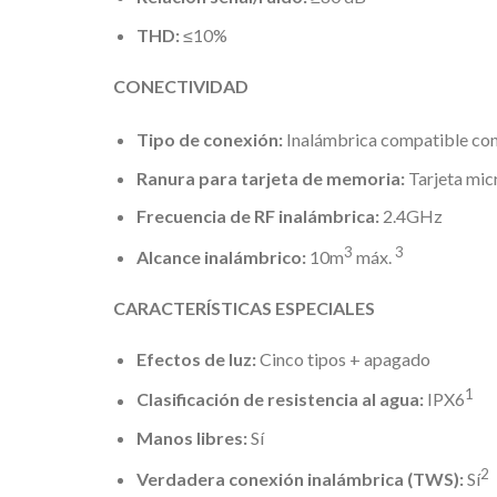
THD:
≤10%
CONECTIVIDAD
Tipo de conexión:
Inalámbrica compatible co
Ranura para tarjeta de memoria:
Tarjeta mi
Frecuencia de RF inalámbrica:
2.4GHz
3
3
Alcance inalámbrico:
10m
máx.
CARACTERÍSTICAS ESPECIALES
Efectos de luz:
Cinco tipos + apagado
1
Clasificación de resistencia al agua:
IPX6
Manos libres:
Sí
2
Verdadera conexión inalámbrica (TWS):
Sí