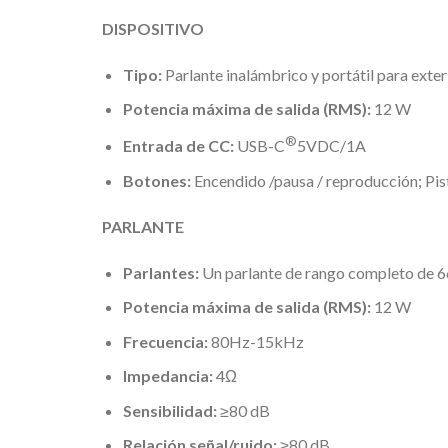
DISPOSITIVO
Tipo:
Parlante inalámbrico y portátil para exte
Potencia máxima de salida (RMS):
12 W
®
Entrada de CC:
USB-C
5VDC/1A
Botones:
Encendido /pausa / reproducción; Pist
PARLANTE
Parlantes:
Un parlante de rango completo de 
Potencia máxima de salida (RMS):
12 W
Frecuencia:
80Hz-15kHz
Impedancia:
4Ω
Sensibilidad:
≥80 dB
Relación señal/ruido:
≥80 dB