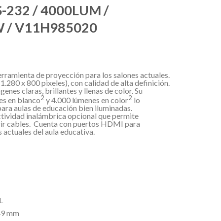
RS-232 / 4000LUM /
 / V11H985020
rramienta de proyección para los salones actuales.
280 x 800 pixeles), con calidad de alta definición.
nes claras, brillantes y llenas de color. Su
2
2
es en blanco
y 4.000 lúmenes en color
lo
para aulas de educación bien iluminadas.
tividad inalámbrica opcional que permite
rir cables. Cuenta con puertos HDMI para
 actuales del aula educativa.
L
249 mm