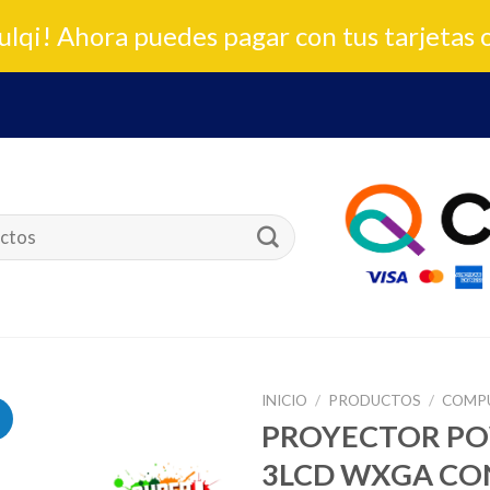
lqi! Ahora puedes pagar con tus tarjetas 
INICIO
/
PRODUCTOS
/
COMP
PROYECTOR PO
3LCD WXGA CON