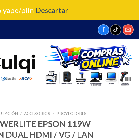
o yape/plin
Descartar
UTACIÓN
/
ACCESORIOS
/
PROYECTORES
WERLITE EPSON 119W
 DUAL HDMI / VG / LAN