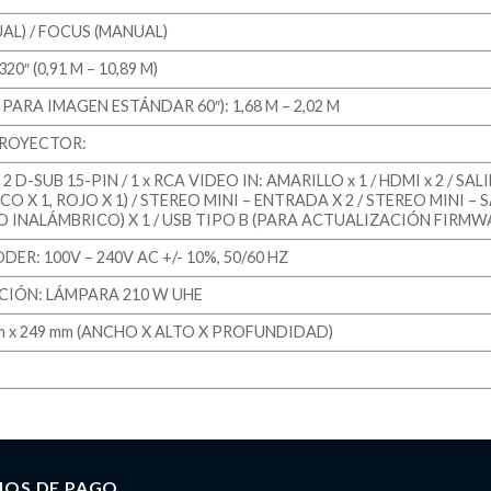
L) / FOCUS (MANUAL)
0″ (0,91 M – 10,89 M)
ARA IMAGEN ESTÁNDAR 60″): 1,68 M – 2,02 M
ROYECTOR:
-SUB 15-PIN / 1 x RCA VIDEO IN: AMARILLO x 1 / HDMI x 2 / S
O X 1, ROJO X 1) / STEREO MINI – ENTRADA X 2 / STEREO MINI – 
O INALÁMBRICO) X 1 / USB TIPO B (PARA ACTUALIZACIÓN FIRMWARE
ER: 100V – 240V AC +/- 10%, 50/60 HZ
CIÓN: LÁMPARA 210 W UHE
mm x 249 mm (ANCHO X ALTO X PROFUNDIDAD)
IOS DE PAGO