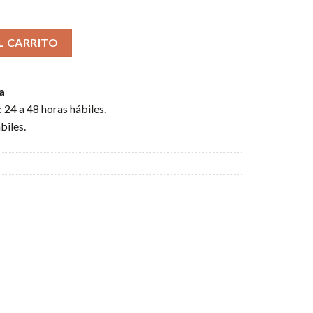
119W 3LCD WXGA CON DUAL HDMI / VG / LAN (RJ-45) / USB / RS
L CARRITO
a
 24 a 48 horas hábiles.
biles.