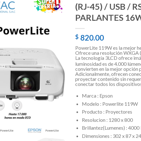
(RJ-45) / USB / 
PARLANTES 16W
820.00
$
PowerLite 119W es la mejor he
Ofrece una resolución WXGA (1.
La tecnología 3LCD ofrece imáge
luminosidad es de 4.000 lúmen
convierten en la mejor opción 
Adicionalmente, ofrecen conec
proyectar contenido sin reque
conectar todos los dispositivos
Marca : Epson
Modelo : Powerlite 119W
Producto : Proyectores
Resolucion : 1280 x 800
Brillantez(Lumenes) : 4000 
Dimensiones : 302 x 87 x 