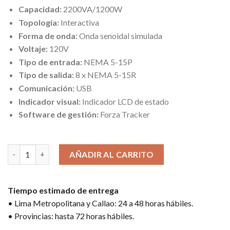
Capacidad:
2200VA/1200W
Topología:
Interactiva
Forma de onda:
Onda senoidal simulada
Voltaje:
120V
Tipo de entrada:
NEMA 5-15P
Tipo de salida:
8 x NEMA 5-15R
Comunicación:
USB
Indicador visual:
Indicador LCD de estado
Software de gestión:
Forza Tracker
5 disponibles
UPS FORZA FX-2200LCD-U 8 TOMAS 2200VA/ 1200W 81 MINUTO
AÑADIR AL CARRITO
Tiempo estimado de entrega
• Lima Metropolitana y Callao: 24 a 48 horas hábiles.
• Provincias: hasta 72 horas hábiles.