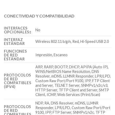
CONECTIVIDAD Y COMPATIBILIDAD
INTERFACES
No
OPCIONALES‡
INTERFAZ
Wireless 802.11 b/g/n, Red, Hi-Speed USB 2.0
ESTÁNDAR
FUNCIONES
Impresión, Escaneo
DE RED
ESTÁNDAR
ARP, RARP, BOOTP, DHCP, APIPA (Auto IP),
WINS/NetBIOS Name Resolution, DNS
PROTOCOLOS
Resolver, mDNS, LLMNR Responder, LPR/LPD,
DE RED
Custom Raw Port/Port 9100, IPP, FTP Client
COMPATIBLES
and Server, TELNET Server, SNMPv1/v2c/v3,
(IPV4)
HTTP Server, TFTP Client and Server, SMTP
Client, ICMP, Web Services (Print/Scan)
NDP, RA, DNS Resolver, mDNS, LLMNR
PROTOCOLOS
Responder, LPR/LPD, Custom Raw Port/Port
DE RED
9100, IPP, FTP Server, SNMPv1/v2c, TFTP
COMPATIBLES