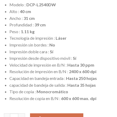
Modelo :
DCP-L2540DW
Alto :
40 cm
Ancho :
31 cm
Profundidad :
39 cm
Peso :
1.11 kg
Tecnología de impresión :
Láser
Impresión sin bordes :
No
Impresión doble cara :
Sí
Impresión desde dispositivo móvil :
Sí
Velocidad de impresión en B/N :
Hasta 30 ppm
Resolución de impresión en B/N :
2400 x 600 dpi
Capacidad en bandeja entrada :
Hasta 250 hojas
capacidad de bandeja de salida :
Hasta 35 hojas
Tipo de copia :
Monocromático
Resolución de copia en B/N :
600 x 600 max. dpi
5 disponibles
MULTIFUNCIONAL LASER BROTHER B/N. DCP-L2540DW 30PPM.