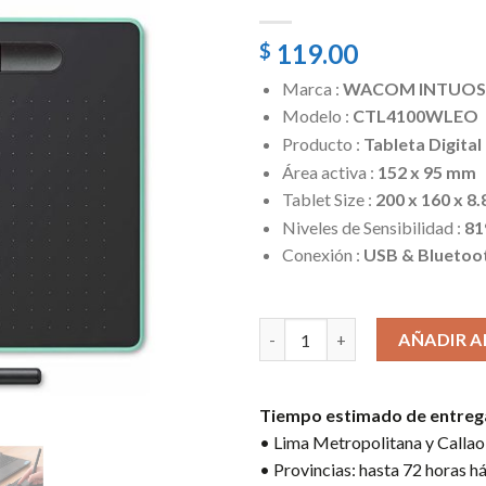
119.00
$
Marca :
WACOM INTUOS
Modelo :
CTL4100WLEO
Producto :
Tableta Digital
Área activa :
152 x 95 mm
Tablet Size :
200 x 160 x 8
Niveles de Sensibilidad :
81
Conexión :
USB & Bluetoot
5 disponibles
TABLETA WACOM INTUOS PEN 
AÑADIR A
Tiempo estimado de entreg
• Lima Metropolitana y Callao:
• Provincias: hasta 72 horas há