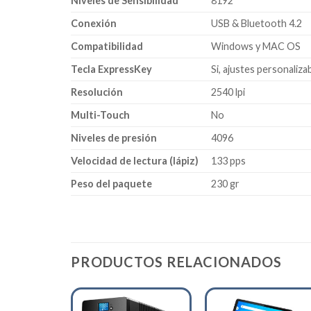
Niveles de Sensibilidad
8192
Conexión
USB & Bluetooth 4.2
Compatibilidad
Windows y MAC OS
Tecla ExpressKey
Si, ajustes personaliza
Resolución
2540 lpi
Multi-Touch
No
Niveles de presión
4096
Velocidad de lectura (lápiz)
133 pps
Peso del paquete
230 gr
PRODUCTOS RELACIONADOS