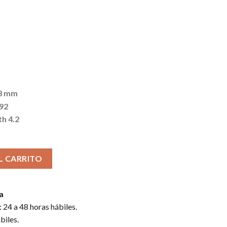
.8 mm
92
h 4.2
BLUET S GREEN CTL4100WLEO cantidad
L CARRITO
a
 24 a 48 horas hábiles.
biles.