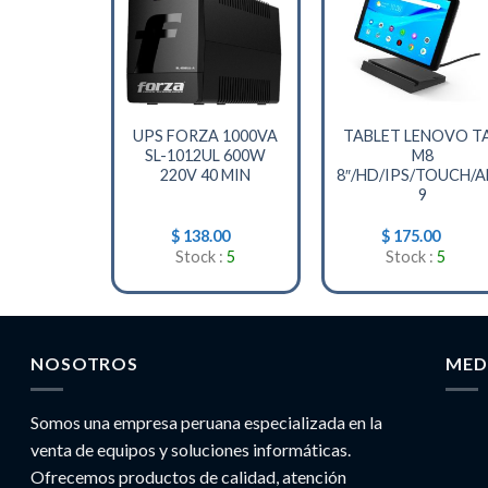
+
+
UPS FORZA 1000VA
TABLET LENOVO T
SL-1012UL 600W
M8
220V 40 MIN
8″/HD/IPS/TOUCH/
9
$
138.00
$
175.00
Stock :
5
Stock :
5
NOSOTROS
MED
Somos una empresa peruana especializada en la
venta de equipos y soluciones informáticas.
Ofrecemos productos de calidad, atención