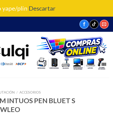
o yape/plin
Descartar
UTACIÓN
/
ACCESORIOS
 INTUOS PEN BLUET S
0WLEO