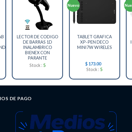
Nuevo
Nue
+
+
AB
LECTOR DE CODIGO
TABLET GRAFICA
DE BARRAS 1D
XP-PEN DECO
AND
INALAMBRICO
MINI7W WIRELES
BIENEX CON
PARANTE
$
173.00
Stock :
5
Stock :
5
IOS DE PAGO