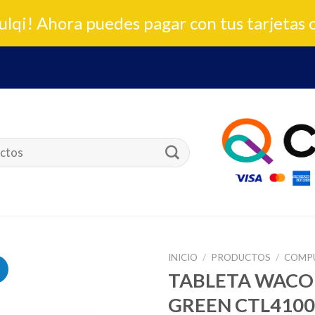
lqi! Ahora puedes pagar con tus tarjetas 
INICIO
/
PRODUCTOS
/
COMP
TABLETA WACOM
GREEN CTL410