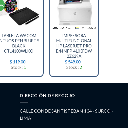
vo
+
+
TABLETA WACOM
IMPRESORA
INTUOS PEN BLUET S
MULTIFUNCIONAL
BLACK
HP LASERJET PRO
CTL4100WLKO
B/N MFP 4103FDW
2Z629A
$
119.00
$
549.00
Stock :
5
Stock :
2
DIRECCIÓN DE RECOJO
CALLE CONDE SANTISTEBAN 134 - SURCO -
LIMA