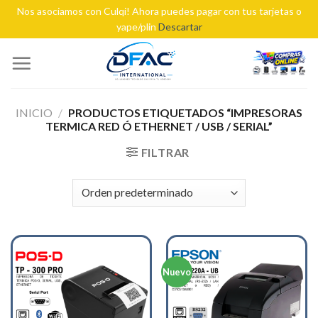
Nos asociamos con Culqi! Ahora puedes pagar con tus tarjetas o
yape/plin
Descartar
Skip
to
content
INICIO
/
PRODUCTOS ETIQUETADOS “IMPRESORAS
TERMICA RED Ó ETHERNET / USB / SERIAL”
FILTRAR
Nuevo