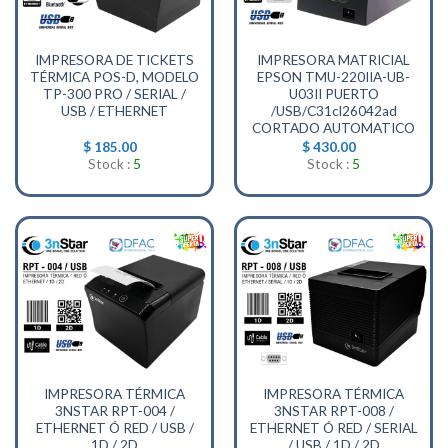
IMPRESORA DE TICKETS
IMPRESORA MATRICIAL
TÉRMICA POS-D, MODELO
EPSON TMU-220IIA-UB-
TP-300 PRO / SERIAL /
U03II PUERTO
USB / ETHERNET
/USB/C31cl26042ad
CORTADO AUTOMATICO
$
185.00
$
430.00
Stock :
5
Stock :
5
IMPRESORA TÉRMICA
IMPRESORA TÉRMICA
3NSTAR RPT-004 /
3NSTAR RPT-008 /
ETHERNET Ó RED / USB /
ETHERNET Ó RED / SERIAL
1D / 2D
/ USB / 1D / 2D