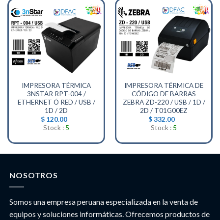
IMPRESORA TÉRMICA
IMPRESORA TÉRMICA DE
3NSTAR RPT-004 /
CÓDIGO DE BARRAS
ETHERNET Ó RED / USB /
ZEBRA ZD-220 / USB / 1D /
1D / 2D
2D / T01G00EZ
$
120.00
$
332.00
Stock :
5
Stock :
5
NOSOTROS
Somos una empresa peruana especializada en la venta de
equipos y soluciones informáticas. Ofrecemos productos de