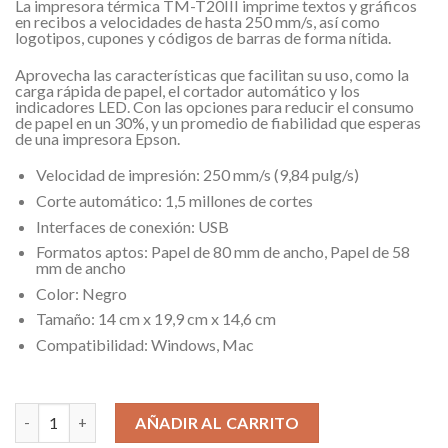
La impresora térmica TM-T20III imprime textos y gráficos
en recibos a velocidades de hasta 250 mm/s, así como
logotipos, cupones y códigos de barras de forma nítida.
Aprovecha las características que facilitan su uso, como la
carga rápida de papel, el cortador automático y los
indicadores LED. Con las opciones para reducir el consumo
de papel en un 30%, y un promedio de fiabilidad que esperas
de una impresora Epson.
Velocidad de impresión:
250 mm/s (9,84 pulg/s)
Corte automático:
1,5 millones de cortes
Interfaces de conexión:
USB
Formatos aptos:
Papel de 80 mm de ancho, Papel de 58
mm de ancho
Color:
Negro
Tamaño:
14 cm x 19,9 cm x 14,6 cm
Compatibilidad:
Windows, Mac
5 disponibles
IMPRESORA TÉRMICA EPSON TM-T20III-001 / USB+SERIAL / BLA
AÑADIR AL CARRITO