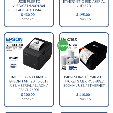
U03II PUERTO
ETHERNET Ó RED / SERIAL
/USB/C31cl26042ad
/ 1D / 2D
CORTADO AUTOMATICO
$
430.00
$
195.00
Stock :
5
Stock :
5
Nuevo
IMPRESORA TÉRMICA
IMPRESORA TÉRMICA DE
EPSON TM-T20IIIL-001 /
TICKETS CBX POS-89E /
USB + SERIAL / BLACK /
300MM / USB / ETHERNET
C31CH26001
$
200.00
$
110.00
Stock :
5
Stock :
5