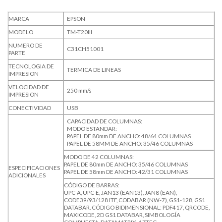
MARCA
EPSON
MODELO
TM-T20III
NUMERO DE
C31CH51001
PARTE
TECNOLOGIA DE
TERMICA DE LINEAS
IMPRESION
VELOCIDAD DE
250 mm/s
IMPRESION
CONECTIVIDAD
USB
CAPACIDAD DE COLUMNAS:
MODO ESTANDAR:
PAPEL DE 80mm DE ANCHO: 48/64 COLUMNAS
PAPEL DE 58MM DE ANCHO: 35/46 COLUMNAS
MODO DE 42 COLUMNAS:
PAPEL DE 80mm DE ANCHO: 35/46 COLUMNAS
ESPECIFICACIONES
PAPEL DE 58mm DE ANCHO: 42/31 COLUMNAS
ADICIONALES
CÓDIGO DE BARRAS:
UPC-A, UPC-E, JAN13 (EAN13), JAN8 (EAN),
CODE39/93/128 ITF, CODABAR (NW-7), GS1-128, GS1
DATABAR. CÓDIGO BIDIMENSIONAL: PDF417, QRCODE,
MAXICODE, 2D GS1 DATABAR, SIMBOLOGÍA