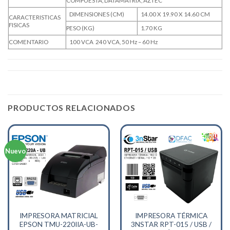
COMPUESTA, DATAMATRIX, AZTEC
DIMENSIONES (CM)
14.00 X 19.90 X 14.60 CM
CARACTERISTICAS
FISICAS
PESO (KG)
1.70 KG
COMENTARIO
100 VCA  240 VCA, 50 Hz – 60 Hz
PRODUCTOS RELACIONADOS
Nuevo
IMPRESORA MATRICIAL
IMPRESORA TÉRMICA
EPSON TMU-220IIA-UB-
3NSTAR RPT-015 / USB /