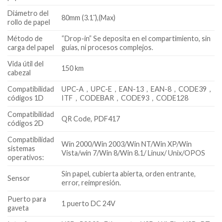
Diámetro del
80mm (3.1¨),(Max)
rollo de papel
Método de
“Drop-in” Se deposita en el compartimiento, sin
carga del papel
guías, ni procesos complejos.
Vida útil del
150 km
cabezal
Compatibilidad
UPC-A，UPC-E，EAN-13，EAN-8，CODE39，
códigos 1D
ITF，CODEBAR，CODE93，CODE128
Compatibilidad
QR Code, PDF417
códigos 2D
Compatibilidad
Win 2000/Win 2003/Win NT/Win XP/Win
sistemas
Vista/win 7/Win 8/Win 8.1/ Linux/ Unix/OPOS
operativos:
Sin papel, cubierta abierta, orden entrante,
Sensor
error, reimpresión.
Puerto para
1 puerto DC 24V
gaveta