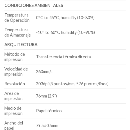
CONDICIONES AMBIENTALES
Temperatura
0°C to 45°C, humidity (10~80%)
de Operación
Temperatura
-10° to 60°C humidity (10~90%)
de Almacenaje
ARQUITECTURA
Método de
Transferencia térmica directa
impresión
Velocidad de
260mm/s
impresión
Resolución
203dpi (8 puntos/mm, 576 puntos/linea)
Area de
76mm (2.9¨)
impresión
Medio de
Papel térmico
impresión
Ancho del
79.5±0.5mm
papel