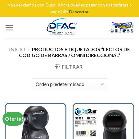
Nos asociamos con Culqi! Ahora puedes pagar con tus tarjetas o
yape/plin
Descartar
Skip
to
content
INICIO
/
PRODUCTOS ETIQUETADOS “LECTOR DE
CÓDIGO DE BARRAS / OMNI DIRECCIONAL”
FILTRAR
¡Oferta!