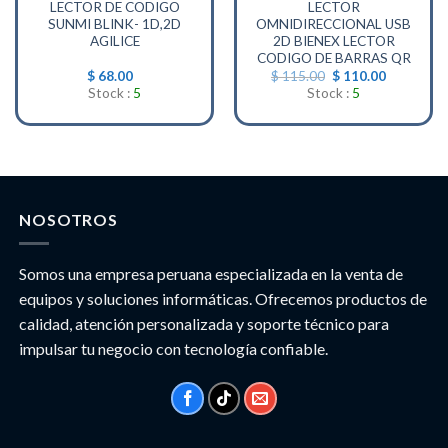
LECTOR DE CODIGO
LECTOR
SUNMI BLINK- 1D,2D
OMNIDIRECCIONAL USB
AGILICE
2D BIENEX LECTOR
CODIGO DE BARRAS QR
El
El
$
68.00
$
115.00
$
110.00
precio
precio
Stock :
5
Stock :
5
original
actual
era:
es:
$ 115.00.
$ 110.00
NOSOTROS
Somos una empresa peruana especializada en la venta de
equipos y soluciones informáticas. Ofrecemos productos de
calidad, atención personalizada y soporte técnico para
impulsar tu negocio con tecnología confiable.