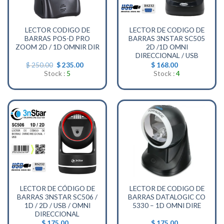
LECTOR CODIGO DE
LECTOR DE CODIGO DE
BARRAS POS-D PRO
BARRAS 3NSTAR SC505
ZOOM 2D / 1D OMNIR DIR
2D /1D OMNI
DIRECCIONAL / USB
El
El
$
250.00
$
235.00
$
168.00
precio
precio
Stock :
5
Stock :
4
original
actual
era:
es:
$ 250.00.
$ 235.00.
LECTOR DE CÓDIGO DE
LECTOR DE CODIGO DE
BARRAS 3NSTAR SC506 /
BARRAS DATALOGIC CO
1D / 2D / USB / OMNI
5330 – 1D OMNI DIRE
DIRECCIONAL
$
175.00
$
175.00