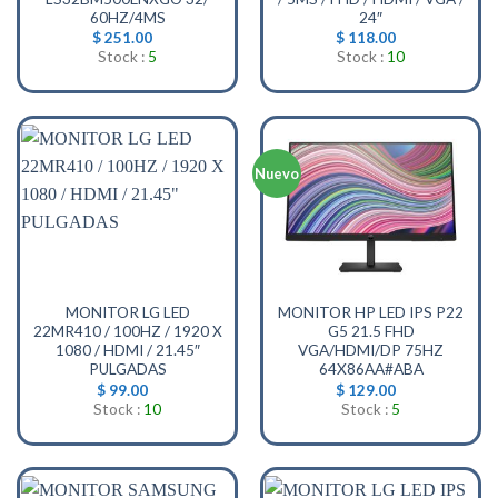
60HZ/4MS
24″
$
251.00
$
118.00
Stock :
5
Stock :
10
Nuevo
MONITOR LG LED
MONITOR HP LED IPS P22
22MR410 / 100HZ / 1920 X
G5 21.5 FHD
1080 / HDMI / 21.45″
VGA/HDMI/DP 75HZ
PULGADAS
64X86AA#ABA
$
99.00
$
129.00
Stock :
10
Stock :
5