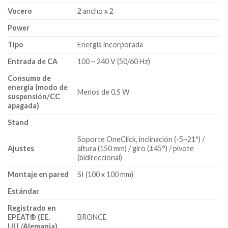
Vocero
2 ancho x 2
Power
Tipo
Energía incorporada
Entrada de CA
100 ~ 240 V (50/60 Hz)
Consumo de
energía (modo de
Menos de 0,5 W
suspensión/CC
apagada)
Stand
Soporte OneClick, inclinación (-5~21º) /
Ajustes
altura (150 mm) / giro (±45°) / pivote
(bidireccional)
Montaje en pared
SI (100 x 100 mm)
Estándar
Registrado en
EPEAT® (EE.
BRONCE
UU./Alemania)