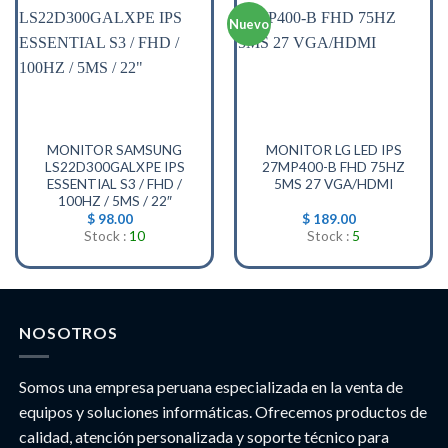
Nuevo
MONITOR SAMSUNG
MONITOR LG LED IPS
LS22D300GALXPE IPS
27MP400-B FHD 75HZ
ESSENTIAL S3 / FHD /
5MS 27 VGA/HDMI
100HZ / 5MS / 22″
$
98.00
$
189.00
Stock :
10
Stock :
5
NOSOTROS
Somos una empresa peruana especializada en la venta de
equipos y soluciones informáticas. Ofrecemos productos de
calidad, atención personalizada y soporte técnico para