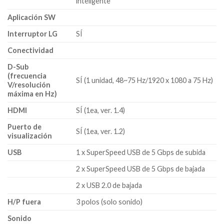
inteligente
Aplicación SW
Interruptor LG
SÍ
Conectividad
D-Sub
(frecuencia
SÍ (1 unidad, 48~75 Hz/1920 x 1080 a 75 Hz)
V/resolución
máxima en Hz)
HDMI
SÍ (1ea, ver. 1.4)
Puerto de
SÍ (1ea, ver. 1.2)
visualización
USB
1 x SuperSpeed ​​USB de 5 Gbps de subida
2 x SuperSpeed ​​USB de 5 Gbps de bajada
2 x USB 2.0 de bajada
H/P fuera
3 polos (solo sonido)
Sonido