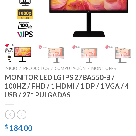
INICIO
/
PRODUCTOS
/
COMPUTACIÓN
/
MONITORES
MONITOR LED LG IPS 27BA550-B /
100HZ / FHD / 1 HDMI / 1 DP / 1 VGA / 4
USB / 27″ PULGADAS
184.00
$