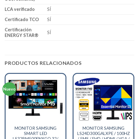
LCA verificado
SÍ
Certificado TCO
SÍ
Certificación
SÍ
ENERGY STAR®
PRODUCTOS RELACIONADOS
Nuevo
MONITOR SAMSUNG
MONITOR SAMSUNG
SMART LED
LS24D300GALXPE / 100HZ
LS32BM500ENXGO 32/
/ 5MS / FHD / HDMI / VGA /