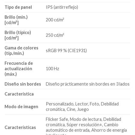
Tipo de panel
IPS (antirreflejo)
Brillo (mín.)
200 cd/m²
[cd/m²]
Brillo (típico)
250 cd/m²
[cd/m²]
Gama de colores
sRGB 99 % (CIE1931)
(típ./mín.)
Frecuencia de
actualización
100 Hz
(máx.)
Diseño sin bordes
Diseño prácticamente sin bordes en 3 lados
Característica
Personalizado, Lector, Foto, Debilidad
Modo de imagen
cromática, Cine, Juego
Flicker Safe, Modo de lectura, Debilidad
cromática, Súper resolución+, Cambio
Características
automático de entrada, Ahorro de energía