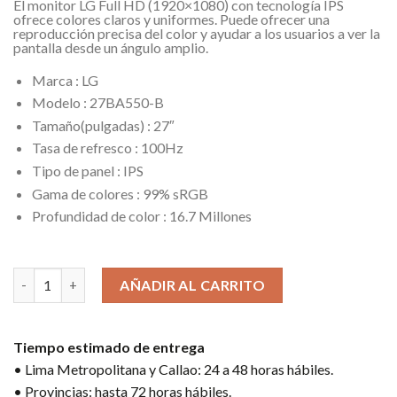
El monitor LG Full HD (1920×1080) con tecnología IPS
ofrece colores claros y uniformes. Puede ofrecer una
reproducción precisa del color y ayudar a los usuarios a ver la
pantalla desde un ángulo amplio.
Marca : LG
Modelo : 27BA550-B
Tamaño(pulgadas) : 27″
Tasa de refresco : 100Hz
Tipo de panel : IPS
Gama de colores : 99% sRGB
Profundidad de color : 16.7 Millones
10 disponibles
MONITOR LED LG IPS 27BA550-B / 100HZ / FHD / 1 HDMI / 1 DP 
AÑADIR AL CARRITO
Tiempo estimado de entrega
• Lima Metropolitana y Callao: 24 a 48 horas hábiles.
• Provincias: hasta 72 horas hábiles.