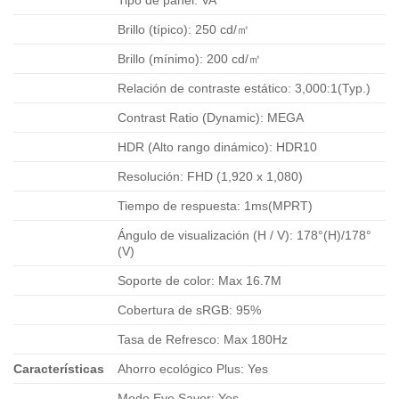
Tipo de panel: VA
Brillo (típico): 250 cd/㎡
Brillo (mínimo): 200 cd/㎡
Relación de contraste estático: 3,000:1(Typ.)
Contrast Ratio (Dynamic): MEGA
HDR (Alto rango dinámico): HDR10
Resolución: FHD (1,920 x 1,080)
Tiempo de respuesta: 1ms(MPRT)
Ángulo de visualización (H / V): 178°(H)/178°
(V)
Soporte de color: Max 16.7M
Cobertura de sRGB: 95%
Tasa de Refresco: Max 180Hz
Características
Ahorro ecológico Plus: Yes
Modo Eye Saver: Yes