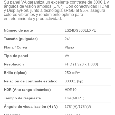
Su panel VA garantiza un excelente contraste de 3000:1 y
ángulos de visión amplios (178°). Con conectividad HDMI
y DisplayPort, junto a tecnología sRGB al 95%, asegura
colores vibrantes y rendimiento óptimo para
entretenimiento y productividad.
Número de parte
LS24DG300ELXPE
Tamaño (pulgadas)
24″
Plana / Curva
Plano
Tipo de panel
VA
Resolución
FHD (1,920 x 1,080)
Brillo (típico)
250 cd/㎡
Relación de contraste estático
3000:1 (tip)
HDR (Alto rango dinámico)
HDR10
Tiempo de respuesta
1ms(MPRT)
Ángulo de visualización (H / V)
178°(H)/178°(V)
FreeSync
FreeSync