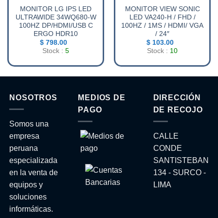
MONITOR LG IPS LED
MONITOR VIEW SONIC
ULTRAWIDE 34WQ680-W
LED VA240-H / FHD /
100HZ DP/HDMI/USB C
100HZ / 1MS / HDMI/ VGA
ERGO HDR10
/ 24″
$
798.00
$
103.00
Stock :
5
Stock :
10
NOSOTROS
MEDIOS DE
DIRECCIÓN
PAGO
DE RECOJO
Somos una
empresa
CALLE
peruana
CONDE
especializada
SANTISTEBAN
en la venta de
134 - SURCO -
equipos y
LIMA
soluciones
informáticas.