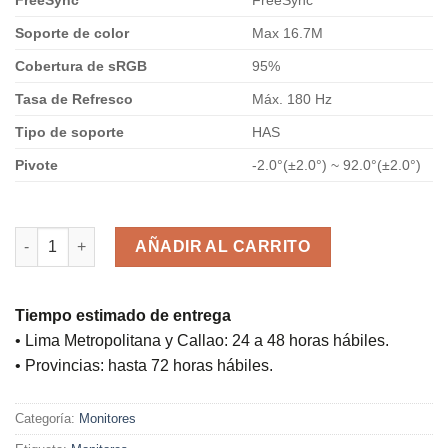
Soporte de color
Max 16.7M
Cobertura de sRGB
95%
Tasa de Refresco
Máx. 180 Hz
Tipo de soporte
HAS
Pivote
-2.0°(±2.0°) ~ 92.0°(±2.0°)
10 disponibles
MONITOR SAMSUNG GAMING ODYSSEY G3 LS24DG300ELXPE / 1
AÑADIR AL CARRITO
Tiempo estimado de entrega
• Lima Metropolitana y Callao: 24 a 48 horas hábiles.
• Provincias: hasta 72 horas hábiles.
Categoría:
Monitores