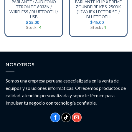
PARLANTE / AUDIFONO
PARLANTE KLIP XTREME
TERON TE-6033N /
ZOUNDFIRE KBS-250BK
WIRELESS / BLUETOOTH /
(12W) IPX LECTOR SD /
USB
BLUETOOTH
$
35.00
$
45.00
Stock :
4
Stock :
4
NOSOTROS
Somos una empresa peruana especializada en la venta de
equipos y soluciones informáticas. Ofrecemos productos de
calidad, atención personalizada y soporte técnico para
impulsar tu negocio con tecnología confiable.