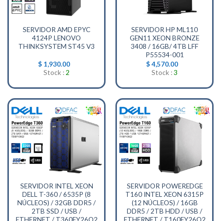
SERVIDOR AMD EPYC
SERVIDOR HP ML110
4124P LENOVO
GEN11 XEON BRONZE
THINKSYSTEM ST45 V3
3408 / 16GB/ 4TB LFF
P55534-001
$
1,930.00
$
4,570.00
Stock :
2
Stock :
3
SERVIDOR INTEL XEON
SERVIDOR POWEREDGE
DELL T-360 / 6535P (8
T160 INTEL XEON 6315P
NÚCLEOS) / 32GB DDR5 /
(12 NÚCLEOS) / 16GB
2TB SSD / USB /
DDR5 / 2TB HDD / USB /
ETHERNET / T360FY26Q2
ETHERNET / T160FY26Q2