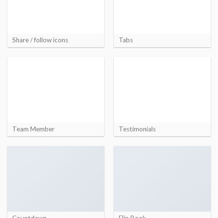
Share / follow icons
Tabs
Team Member
Testimonials
Countdown
Flip Book